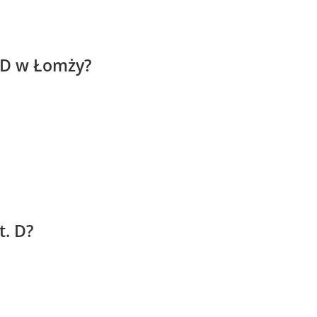
. D w Łomży?
t. D?