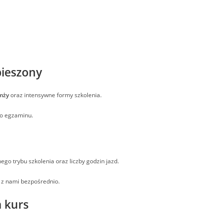
pieszony
omży
oraz intensywne formy szkolenia.
do egzaminu.
ego trybu szkolenia oraz liczby godzin jazd.
 z nami bezpośrednio.
a kurs