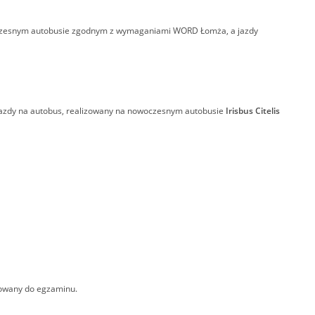
woczesnym autobusie zgodnym z wymaganiami WORD Łomża, a jazdy
a jazdy na autobus, realizowany na nowoczesnym autobusie
Irisbus Citelis
otowany do egzaminu.