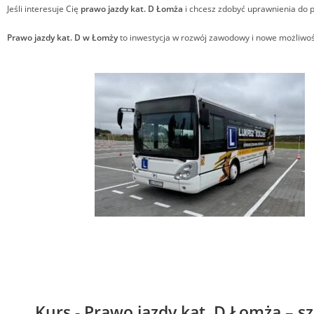
Jeśli interesuje Cię
prawo jazdy kat. D Łomża
i chcesz zdobyć uprawnienia do 
Prawo jazdy kat. D w Łomży
to inwestycja w rozwój zawodowy i nowe możliwoś
Kurs - Prawo jazdy kat. D Łomża – s