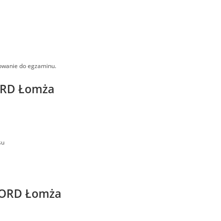
towanie do egzaminu.
ORD Łomża
su
 WORD Łomża