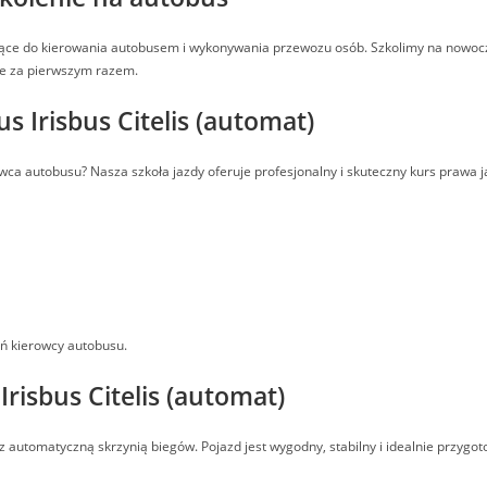
ujące do kierowania autobusem i wykonywania przewozu osób. Szkolimy na no
ie za pierwszym razem.
s Irisbus Citelis (automat)
owca autobusu? Nasza szkoła jazdy oferuje profesjonalny i skuteczny kurs praw
eń kierowcy autobusu.
risbus Citelis (automat)
 z automatyczną skrzynią biegów. Pojazd jest wygodny, stabilny i idealnie przyg